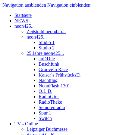
Navigation ausblenden
Navigation einblenden
Startseite
NEWS
neon425...
Zeitstrahl neon425...
neon425...
Studio 1
Studio 2
25 Jahre neon425...
auDDite
Buschfunk
Groove´n Race
Kaiser`s FrühstücksEi
Nachtflug
NeonFlash 1301
O.L.D.
RadioGirls
RadioTheke
Seniorenradio
Spur 1
Switch
TV - Online
Leipziger Buchmesse
Sarrasani Cafè