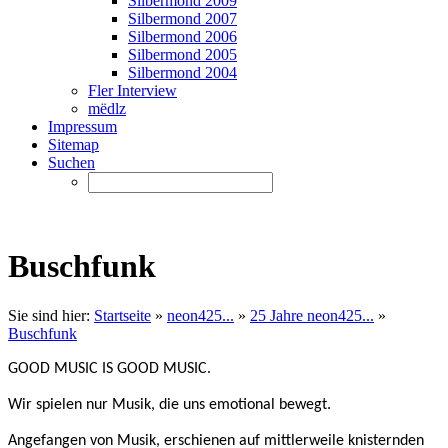
Silbermond 2009
Silbermond 2007
Silbermond 2006
Silbermond 2005
Silbermond 2004
Fler Interview
mëdlz
Impressum
Sitemap
Suchen
Buschfunk
Sie sind hier:
Startseite
»
neon425...
»
25 Jahre neon425...
»
Buschfunk
GOOD MUSIC IS GOOD MUSIC.
Wir spielen nur Musik, die uns emotional bewegt.
Angefangen von Musik, erschienen auf mittlerweile knisternden